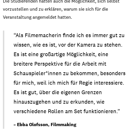
Die
S
tudierenden
hatten
auch
die
Mögl
ichk
eit
,
sich
selbst
v
orzu
s
tellen
und
zu
erklä
ren
,
war
um
sie
s
ic
h
für
die
Vera
nstaltung
angemeldet
h
a
tten
.
“Als
Filmemacher
in
finde
ich es
immer
gut
zu
wissen
,
wie
es
ist
,
vor
der Kamera
zu
stehen
.
Es
ist
eine
großartige
Möglichkeit
,
eine
breitere
Perspektive
für die Arbeit
mit
Schauspieler
*
inne
n
zu
bekommen
,
besonders
für
mich
,
weil
ich
mich
für Regie
interessiere
.
Es
ist
gut,
über
die
eigenen
Grenzen
hinauszugehen
und
zu
erkunden
,
wie
verschiedene
Rollen am Set
funktionieren
.”
– Ebba Olofsson, Filmmaking