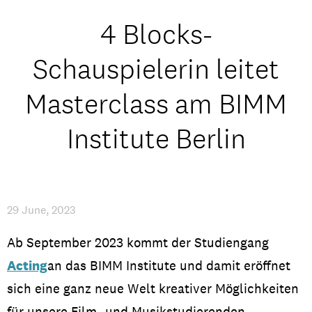
Studentenleben
4 Blocks-
News
Schauspielerin leitet
Masterclass am BIMM
IMPRESSUM
/
AKADEMISCHER KALENDER
Institute Berlin
29 June, 2023
Ab September 2023
kommt
d
er
Studiengang
Acting
an das
BIMM Institut
e
und
damit
eröffnet
sich
eine
ganz
neue
Welt
kreativer
Möglichkeiten
für
unsere
Film- und
Musikstud
ierenden
.