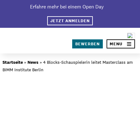
Skip
Erfahre mehr bei einem Open Day
×
to
content
JETZT ANMELDEN
SEA
BEWERBEN
MENU
Über BIMM University
Startseite
»
News
»
4 Blocks-Schauspielerin leitet Masterclass am
BIMM Institute Berlin
Warum BIMM University Berlin?
Dein Campus in Berlin
Studiengänge
Bewerbungsprozess
Studiengebühren