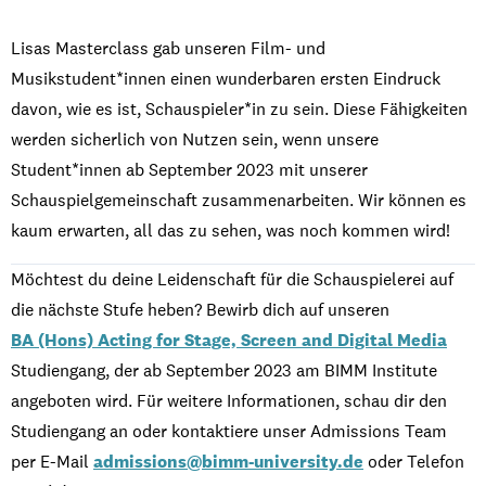
Lisas
Masterclass
gab
unseren
Film- und
Musikstudent
*
inn
en
einen
wunderbaren
ersten
Eindruck
davon
,
wie
es
ist
,
Schauspieler
*in
zu
sein.
Diese
Fähigkeiten
werden
sicherlich
von
Nutzen
sein,
wenn
unsere
Student
*
inn
en
ab September 2023
mit
unserer
Schauspielgemeinschaft
zusammenarbeiten
. Wir
können
es
kaum
erwarten
, all das
zu
sehen
, was
noch
kommen
wird
!
Möchte
st
du
deine
Leidenschaft
für die
Schauspielerei
auf
die
nächste
Stufe
heben
?
Bewirb
dich auf
unsere
n
BA (Hons) Acting for Stage, Screen and Digital Media
Studiengang
, der ab September 2023 am BIMM Institute
angeboten
wird
. Für
weitere
Informationen
,
schau
dir
den
Studiengang
an
ode
r
kontaktier
e
unse
r
Admissions Team
per E-Mail
admissions@bimm-university.de
ode
r
Telefo
n