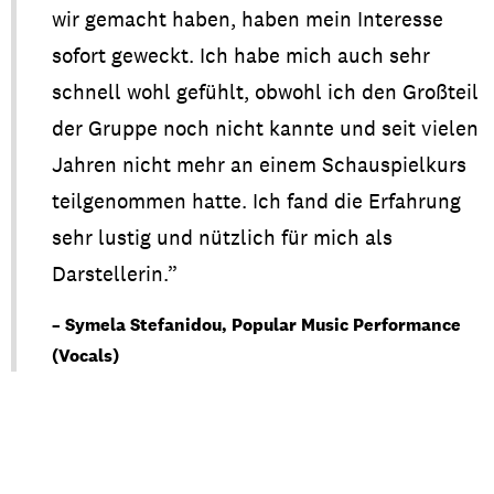
wir
gemac
ht
habe
n
,
ha
ben
mein
In
teress
e
sofort
gewec
kt
.
I
ch
h
a
be
m
i
ch
a
uch
sehr
schn
e
ll
wohl
g
efühlt
,
obwohl
ich den
Großteil
der
Gru
p
pe
no
c
h
nich
t
kan
nte
u
nd
sei
t
vielen
Jahr
e
n
ni
cht
mehr
a
n
einem
Schaus
p
ielkurs
teil
g
enomm
en
hatte
. Ich f
and die
E
r
fahr
u
ng
seh
r
lus
tig
und
nützl
ich
f
ür
m
ich
als
Dars
tellerin
.
”
– Symela Stefanidou, Popular Music Performance
(Vocals)