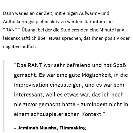
Dann war es an der Zeit,
mit
einigen
Aufwärm
– und
Auflockerungsspielen
aktiv
zu
werden
,
darunter
eine
“RANT”-
Übung
,
bei
der die
S
tudierenden
eine
Minute lang
leidenschaftlich
über
etwas
sprachen
, das
ihnen
positiv
oder
negative
auffiel
.
“Das RANT war
sehr
befreiend
und hat
Spaß
gemacht
. Es war
eine
gute
Möglichkeit
, in die
Improvisation
einzusteigen
, und es war
sehr
interessant
,
weil
es
etwas
war, das ich
noch
nie
zuvor
gemacht
hatte
–
zumindest
nicht
in
einem
schauspielerischen
Kontext
.”
– Jemimah Muusha, Film
making