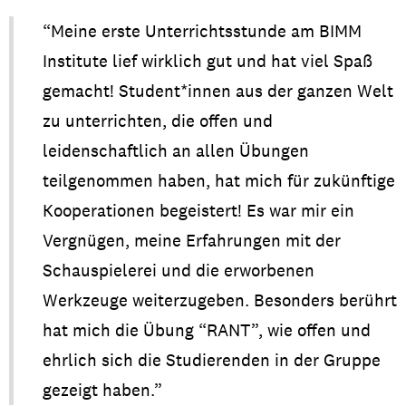
“Meine
erste
Unterrichtsstunde
am BIMM
Institute
lief
wirklich
gut und hat
viel
Spaß
gemacht
! Student
*
inn
en
aus
der
ganzen
Welt
zu
unterrichten
, die
offen
und
leidenschaftlich
an
allen
Übungen
teilgenommen
haben
, hat
mich
für
zukünftige
Kooperationen
begeistert
! Es war mir
ein
Vergnügen
,
meine
Erfahrungen
mit
der
Schauspielerei
und die
erworbenen
Werkzeuge
weiterzugeben
.
Besonders
berührt
hat
mich
die
Übung
“RANT”,
wie
offen
und
ehrlich
sich
die
Stud
ierende
n
in der Gruppe
gezeigt
haben
.”