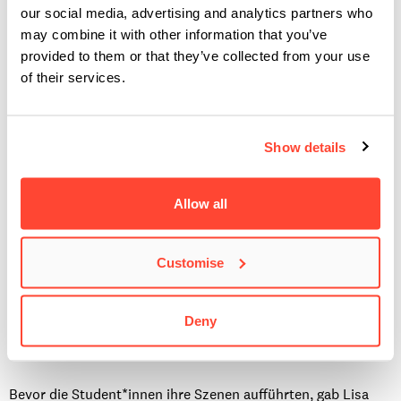
our social media, advertising and analytics partners who
may combine it with other information that you’ve
Sobald
alle
aufgewärmt
waren
und
sich
miteinander
wohl
provided to them or that they’ve collected from your use
of their services.
fühlten
,
kamen
sie
in Paaren
zusammen
, um
einige
Szenen
aufzuführen
.
Show details
Allow all
Customise
Deny
Bevor
die S
tudent*
innen
ihre
Szene
n
aufführte
n
, gab Lisa