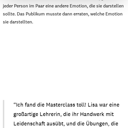
jede
r
Person
i
m
Paar
ein
e
ander
e
Emotion, die
si
e
darstelle
n
sollt
e
. Das
Publiku
m
musst
e
dan
n
errate
n
,
welch
e
Emotion
si
e
darstellte
n
.
“Ich fand d
ie Masterclass
toll! L
isa
w
ar
eine
gr
o
ßartige
Lehrer
in
,
die
ihr
H
and
w
erk
mit
Leid
e
nschaf
t
ausübt
,
und die
Übung
en
,
die