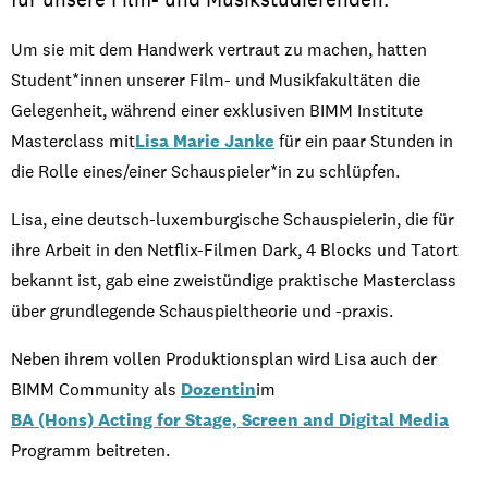
Um
sie
mit
dem
Handwerk
vertraut
zu
machen
,
hatten
Student*
innen
unserer
Film- und
Musikfakultäten
die
Gelegenheit
,
während
einer
exklusiven
BIMM Institute
Masterclass
mit
Lisa Marie Janke
für
ein
paar
Stunden
in
die Rolle
eines
/
einer
Schauspieler
*in
zu
s
chlüpfen
.
Lisa,
eine
deutsch-luxemburgische
Schauspielerin
, die für
ihre
Arbeit in den Netflix-
Filmen
Dark, 4 Blocks und
Tatort
bekannt
ist
, gab
eine
zweistündige
praktische
M
asterclass
über
grundlegende
Schauspieltheorie
und -praxis.
Neben
ihrem
vollen
Produktionsplan
wird
Lisa
auch
der
BIMM
Community
al
s
Dozenti
n
i
m
BA (Hons) Acting for Stage, Screen and Digital Media
P
rogramm
b
eitreten
.