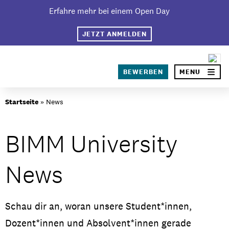
Skip
Erfahre mehr bei einem Open Day
×
to
content
JETZT ANMELDEN
SEA
BEWERBEN
MENU
Über BIMM University
Startseite
»
News
Warum BIMM University Berlin?
BIMM University
Dein Campus in Berlin
News
Studiengänge
Bewerbungsprozess
Schau dir an, woran unsere Student*innen,
Studiengebühren
Dozent*innen und Absolvent*innen gerade