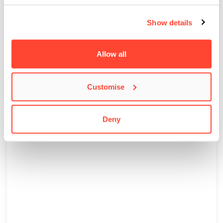
Show details
BIMM LIVE 2024: Berliner Student*innen
bespielen Bühne im Gretchen
Allow all
Um das Jahr 2024 abzuschließen und das Ende des ersten
Semesters zu feiern, traten die Student*innen…
Customise
Deny
BERLIN