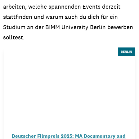
Studentenleben
arbeiten, welche spannenden Events derzeit
stattfinden und warum auch du dich für ein
News
Studium an der BIMM University Berlin bewerben
solltest.
BERLIN
IMPRESSUM
/
AKADEMISCHER KALENDER
Deutscher Filmpreis 2025: MA Documentary and