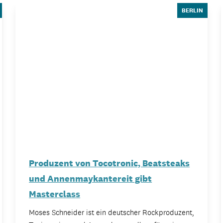
BERLIN
Studentenl
News
IMPRESSUM
/
AKADEMISCHER 
Produzent von Tocotronic, Beatsteaks
und Annenmaykantereit gibt
Masterclass
Moses Schneider ist ein deutscher Rockproduzent,