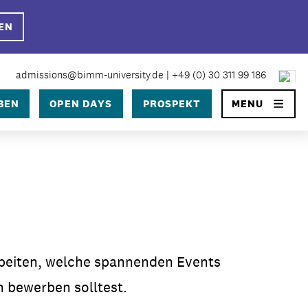
EN
×
admissions@bimm-university.de
|
+49 (0) 30 311 99 186
SEARCH
BEN
OPEN DAYS
PROSPEKT
MENU
University
 University Berlin?
 in Berlin
ge
rbeiten, welche spannenden Events
prozess
n bewerben solltest.
ühren