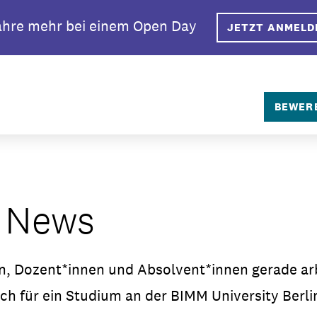
ahre mehr bei einem Open Day
JETZT ANMELD
BEWER
Über BIMM 
Warum BIMM
y News
Dein Campus
Studiengän
en, Dozent*innen und Absolvent*innen gerade a
Bewerbungs
ch für ein Studium an der BIMM University Berli
Studiengeb