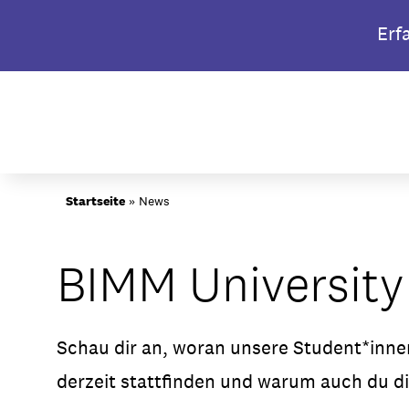
Skip
Erf
to
content
Startseite
»
News
BIMM Universit
Schau dir an, woran unsere Student*inn
derzeit stattfinden und warum auch du di