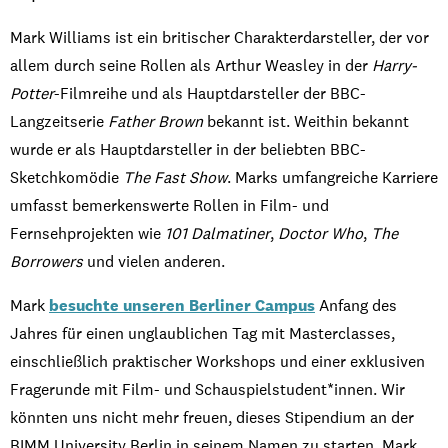
Mark Williams ist ein britischer Charakterdarsteller, der vor
allem durch seine Rollen als Arthur Weasley in der
Harry-
Potter
-Filmreihe und als Hauptdarsteller der BBC-
Langzeitserie
Father Brown
bekannt ist. Weithin bekannt
wurde er als Hauptdarsteller in der beliebten BBC-
Sketchkomödie
The Fast Show
. Marks umfangreiche Karriere
umfasst bemerkenswerte Rollen in Film- und
Fernsehprojekten wie
101 Dalmatiner
,
Doctor Who
,
The
Borrowers
und vielen anderen.
Mark
besuchte unseren Berliner Campus
Anfang des
Jahres für einen unglaublichen Tag mit Masterclasses,
einschließlich praktischer Workshops und einer exklusiven
Fragerunde mit Film- und Schauspielstudent*innen. Wir
könnten uns nicht mehr freuen, dieses Stipendium an der
BIMM University Berlin in seinem Namen zu starten. Mark