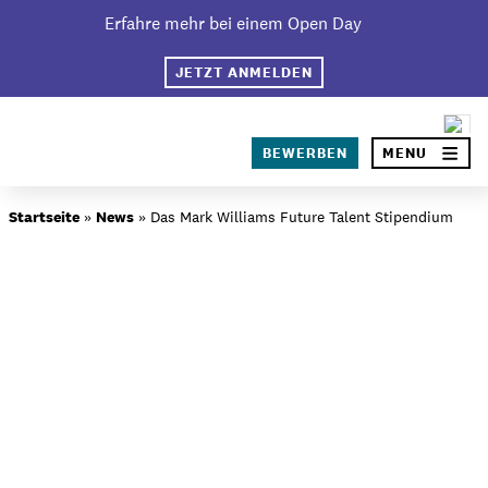
Skip
Erfahre mehr bei einem Open Day
×
to
content
JETZT ANMELDEN
SEA
BEWERBEN
MENU
Über BIMM University
Startseite
»
News
»
Das Mark Williams Future Talent Stipendium
Warum BIMM University Berlin?
Dein Campus in Berlin
Studiengänge
Bewerbungsprozess
Studiengebühren