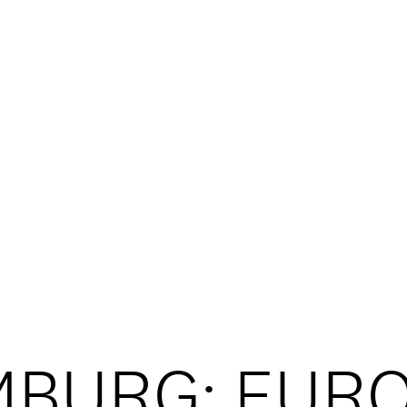
Studentenl
News
IMPRESSUM
/
AKADEMISCHER 
BURG: EUR