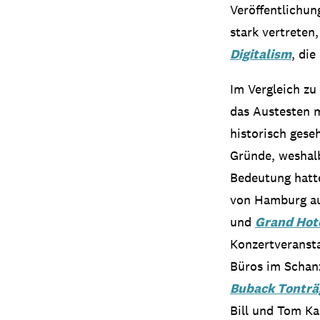
Veröffentlichun
stark vertreten
Digitalism
, di
Im Vergleich zu
das Austesten m
historisch gese
Gründe, weshalb
Bedeutung hatt
von Hamburg au
und
Grand Hote
Konzertveranst
Büros im Schan
Buback Tonträ
Bill und Tom K