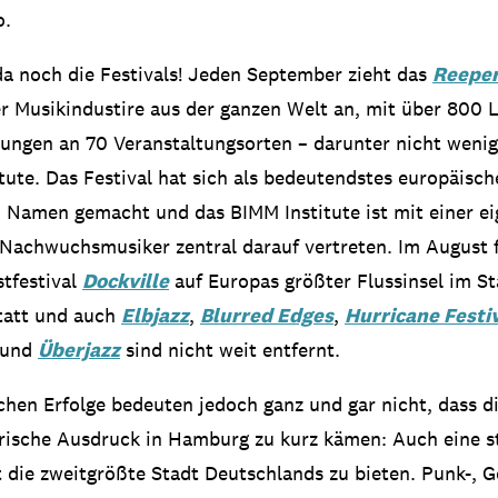
o.
a noch die Festivals! Jeden September zieht das
Reeper
r Musikindustire aus der ganzen Welt an, mit über 800 L
ungen an 70 Veranstaltungsorten – darunter nicht weni
ute. Das Festival hat sich als bedeutendstes europäisch
n Namen gemacht und das BIMM Institute ist mit einer e
Nachwuchsmusiker zentral darauf vertreten. Im August f
tfestival
Dockville
auf Europas größter Flussinsel im St
tatt und auch
Elbjazz
,
Blurred Edges
,
Hurricane Festi
und
Überjazz
sind nicht weit entfernt.
ichen Erfolge bedeuten jedoch ganz und gar nicht, dass di
rische Ausdruck in Hamburg zu kurz kämen: Auch eine s
 die zweitgrößte Stadt Deutschlands zu bieten. Punk-, G