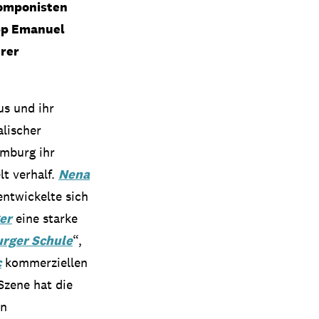
Komponisten
pp Emanuel
hrer
us und ihr
alischer
amburg ihr
t verhalf.
Nena
entwickelte sich
er
eine starke
rger Schule
“,
c
kommerziellen
Szene hat die
en