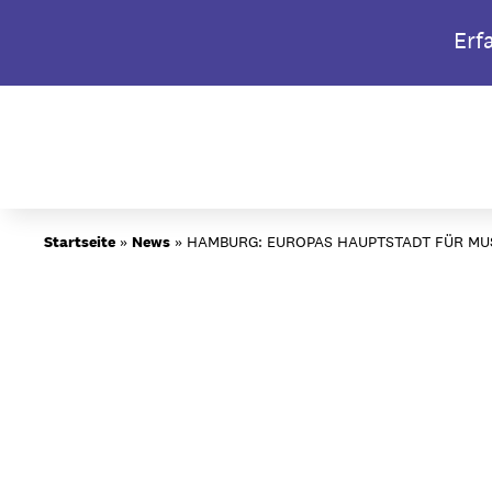
Skip
Erf
to
content
Startseite
»
News
»
HAMBURG: EUROPAS HAUPTSTADT FÜR MUS