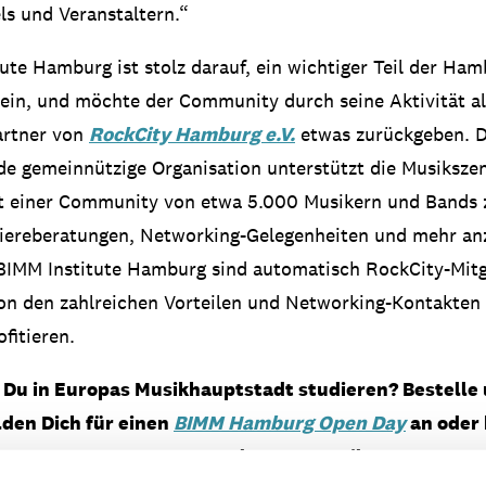
ls und Veranstaltern.“
ute Hamburg ist stolz darauf, ein wichtiger Teil der Ha
ein, und möchte der Community durch seine Aktivität al
artner von
RockCity Hamburg e.V.
etwas zurückgeben. D
de gemeinnützige Organisation unterstützt die Musiksz
it einer Community von etwa 5.000 Musikern und Band
iereberatungen, Networking-Gelegenheiten und mehr anz
IMM Institute Hamburg sind automatisch RockCity-Mitg
on den zahlreichen Vorteilen und Networking-Kontakten
fitieren.
Du in Europas Musikhauptstadt studieren? Bestelle
lden Dich für einen
BIMM Hamburg Open Day
an oder 
 unter +49 30 311 99 186 oder per E-Mail unter