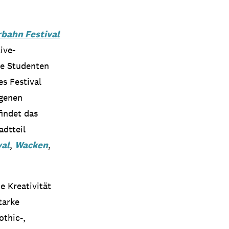
bahn Festival
ive-
ge Studenten
es Festival
igenen
indet das
adtteil
val
,
Wacken
,
e Kreativität
tarke
othic-,