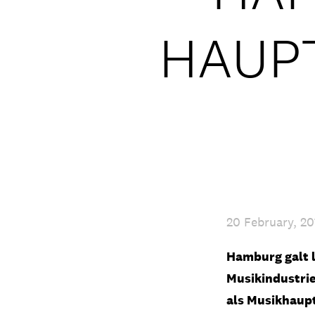
HAUP
20 February, 20
Hamburg galt l
Musikindustrie
als Musikhaupt