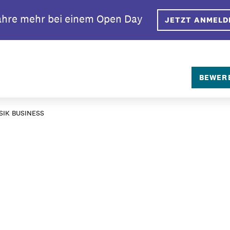
ahre mehr bei einem Open Day
JETZT ANMELD
BEWER
Über BIMM 
IK BUSINESS
Warum BIMM
Dein Campus
Studiengän
Bewerbungs
Studiengeb