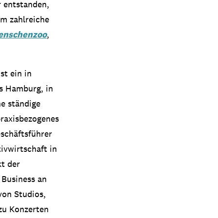
r entstanden,
em zahlreiche
enschenzoo
,
st ein in
s Hamburg, in
ne ständige
praxisbezogenes
schäftsführer
ivwirtschaft in
t der
 Business an
von Studios,
zu Konzerten