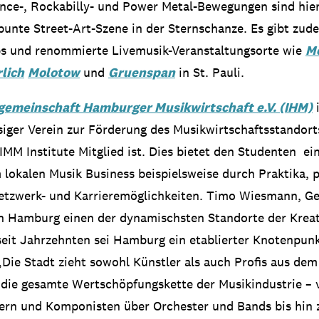
nce-, Rockabilly- und Power Metal-Bewegungen sind hie
bunte Street-Art-Szene in der Sternschanze. Es gibt zud
ubs und renommierte Livemusik-Veranstaltungsorte wie
M
lich
Molotow
und
Gruenspan
in St. Pauli.
gemeinschaft Hamburger Musikwirtschaft e.V. (IHM)
i
iger Verein zur Förderung des Musikwirtschaftsstandort
MM Institute Mitglied ist. Dies bietet den Studenten ei
lokalen Musik Business beispielsweise durch Praktika, 
etzwerk- und Karrieremöglichkeiten. Timo Wiesmann, Ge
in Hamburg einen der dynamischsten Standorte der Kreat
eit Jahrzehnten sei Hamburg ein etablierter Knotenpunk
Die Stadt zieht sowohl Künstler als auch Profis aus dem
die gesamte Wertschöpfungskette der Musikindustrie – 
kern und Komponisten über Orchester und Bands bis hin 