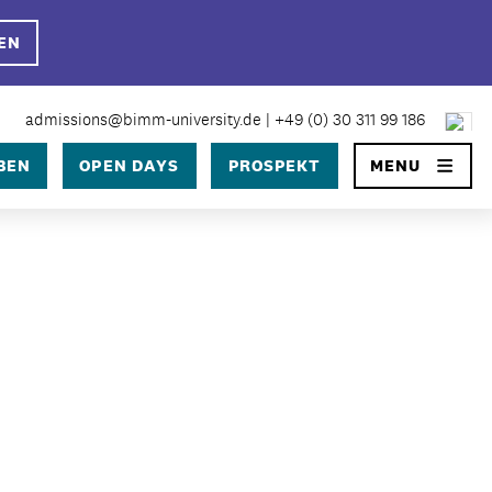
EN
×
admissions@bimm-university.de
|
+49 (0) 30 311 99 186
SEARCH
BEN
OPEN DAYS
PROSPEKT
MENU
University
 University Berlin?
 in Berlin
ge
prozess
ühren