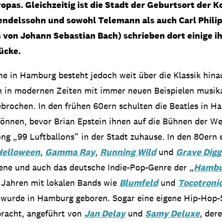
pas. Gleichzeitig ist die Stadt der Geburtsort der 
ndelssohn und sowohl Telemann als auch Carl Phili
 von Johann Sebastian Bach) schrieben dort einige i
ücke.
e in Hamburg besteht jedoch weit über die Klassik hina
ch in modernen Zeiten mit immer neuen Beispielen musik
rochen. In den frühen 60ern schulten die Beatles in H
önnen, bevor Brian Epstein ihnen auf die Bühnen der Wel
ong „99 Luftballons“ in der Stadt zuhause. In den 80ern 
Helloween
,
Gamma Ray
,
Running Wild
und
Grave Digg
ene und auch das deutsche Indie-Pop-Genre der „
Hambu
 Jahren mit lokalen Bands wie
Blumfeld
und
Tocotroni
, wurde in Hamburg geboren. Sogar eine eigene Hip-Hop-
bracht, angeführt von
Jan Delay
und
Samy Deluxe
, der