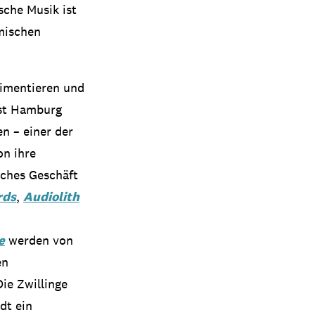
sche Musik ist
mischen
rimentieren und
ist Hamburg
n – einer der
on ihre
sches Geschäft
rds
,
Audiolith
e
werden von
en
ie Zwillinge
dt ein