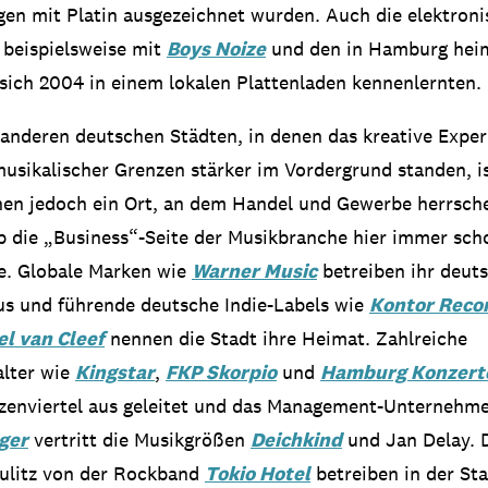
gen mit Platin ausgezeichnet wurden. Auch die elektroni
, beispielsweise mit
Boys Noize
und den in Hamburg hei
e sich 2004 in einem lokalen Plattenladen kennenlernten.
 anderen deutschen Städten, in denen das kreative Expe
usikalischer Grenzen stärker im Vordergrund standen, 
hen jedoch ein Ort, an dem Handel und Gewerbe herrsche
 die „Business“-Seite der Musikbranche hier immer sch
e. Globale Marken wie
Warner Music
betreiben ihr deut
s und führende deutsche Indie-Labels wie
Kontor Reco
l van Cleef
nennen die Stadt ihre Heimat. Zahlreiche
alter wie
Kingstar
,
FKP Skorpio
und
Hamburg Konzert
zenviertel aus geleitet und das Management-Unternehm
ger
vertritt die Musikgrößen
Deichkind
und Jan Delay. D
aulitz von der Rockband
Tokio Hotel
betreiben in der Sta