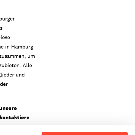
mburger
s
iese
ene in Hamburg
s zusammen, um
ubieten. Alle
lieder und
 der
 unsere
kontaktiere