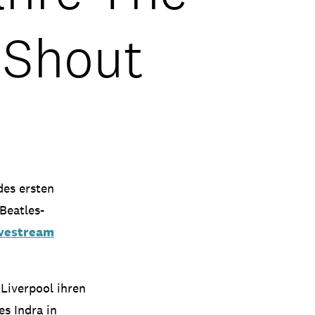
 Shout
des ersten
 Beatles-
ivestream
 Liverpool ihren
es Indra in