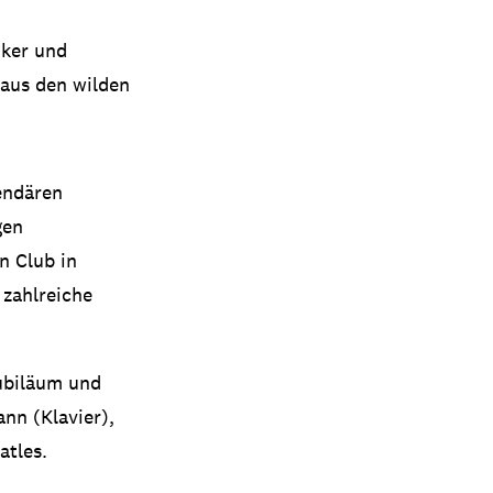
iker und
aus den wilden
endären
gen
n Club in
 zahlreiche
ubiläum und
nn (Klavier),
atles.