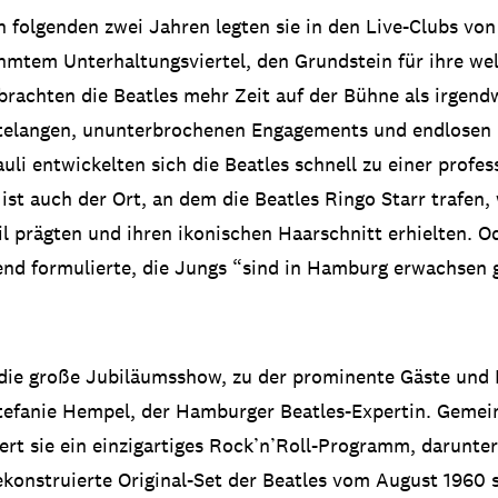
 folgenden zwei Jahren legten sie in den Live-Clubs von 
tem Unterhaltungsviertel, den Grundstein für ihre wel
rachten die Beatles mehr Zeit auf der Bühne als irgend
telangen, ununterbrochenen Engagements und endlosen 
uli entwickelten sich die Beatles schnell zu einer profes
st auch der Ort, an dem die Beatles Ringo Starr trafen, 
til prägten und ihren ikonischen Haarschnitt erhielten. O
end formulierte, die Jungs “sind in Hamburg erwachsen 
 die große Jubiläumsshow, zu der prominente Gäste und 
efanie Hempel, der Hamburger Beatles-Expertin. Gemei
ert sie ein einzigartiges Rock’n’Roll-Programm, darunter
ekonstruierte Original-Set der Beatles vom August 1960 