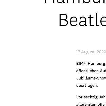
Beatl
17 August, 202
BIMM Hamburg fr
öffentlichen Auf
Jubiläums-Show
übertragen.
Vor sechzig Jah
allerersten öffe