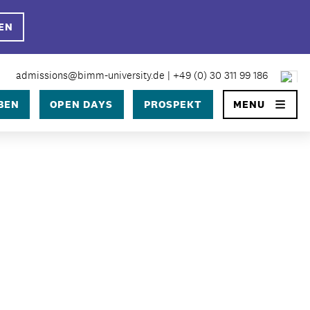
EN
×
admissions@bimm-university.de
|
+49 (0) 30 311 99 186
BEN
OPEN DAYS
PROSPEKT
MENU