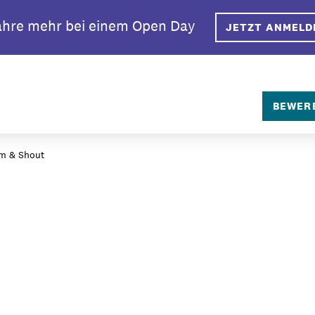
ahre mehr bei einem Open Day
JETZT ANMELD
SEARCH
BEWER
am & Shout
rlin?