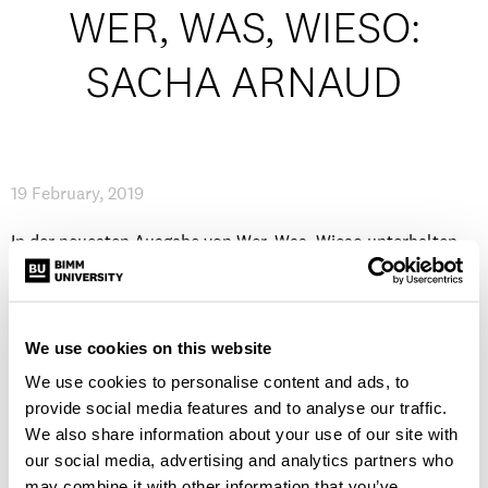
WER, WAS, WIESO:
Studentenleben
SACHA ARNAUD
News
19 February, 2019
IMPRESSUM
/
AKADEMISCHER KALENDER
In der neuesten Ausgabe von Wer, Was, Wieso unterhalten
wir uns mit Sacha Arnaud aus Frankkreich, der bei uns
Creative Musicianship studiert.
We use cookies on this website
WELCHE MUSIK HÖRST DU ZUR ZEIT:
Aktuell höre ich ziemlich häufig
Yasmine Hamdan
– eine
We use cookies to personalise content and ads, to
provide social media features and to analyse our traffic.
Libanesiche Sängern und Trip Hop Künstlerin. Sie war
We also share information about your use of our site with
ziemlich erfolgreich mit ihrem ersten Projekt SoapKills,
our social media, advertising and analytics partners who
bevor ihre Solo-Karriere startete. Ich finde, ihre Musik und
may combine it with other information that you’ve