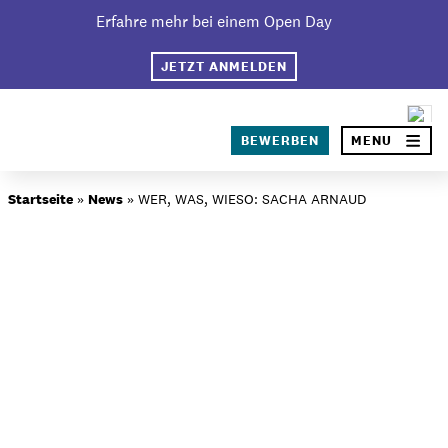
Skip
Erfahre mehr bei einem Open Day
×
to
content
JETZT ANMELDEN
SEA
BEWERBEN
MENU
Über BIMM University
Startseite
»
News
»
WER, WAS, WIESO: SACHA ARNAUD
Warum BIMM University Berlin?
Dein Campus in Berlin
Studiengänge
Bewerbungsprozess
Studiengebühren